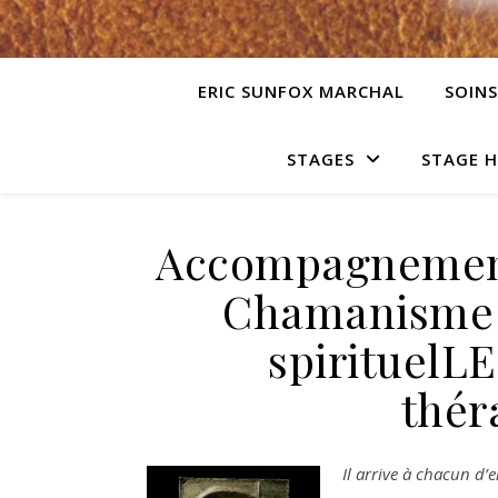
ERIC SUNFOX MARCHAL
SOINS
STAGES
STAGE 
Accompagnement 
Chamanisme (
spirituelLE
thér
Il arrive à chacun d’