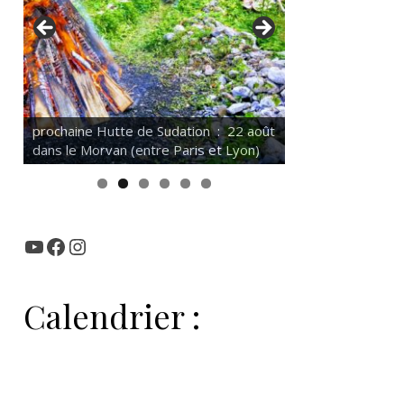
 Hutte de Sudation : 22 août
Soins, Consultations et
orvan (entre Paris et Lyon)
Accompgnemant Individuels
YouTube
Facebook
Instagram
Calendrier :