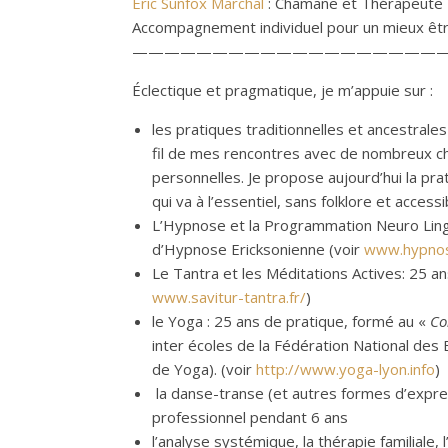
Eric Sunfox Marchal
: Chamane et Thérapeute 
Accompagnement individuel pour un mieux être
————————————————————
Éclectique et pragmatique, je m’appuie sur :
les pratiques traditionnelles et ancestrales
fil de mes rencontres avec de nombreux c
personnelles. Je propose aujourd’hui la p
qui va à l’essentiel, sans folklore et acc
L’Hypnose et la Programmation Neuro Lingui
d’Hypnose Ericksonienne (voir
www.hypnos
Le Tantra et les Méditations Actives: 25 an
www.savitur-tantra.fr/
)
le Yoga : 25 ans de pratique, formé au «
Co
inter écoles de la Fédération National des
de Yoga). (voir
http://www.yoga-lyon.info
)
la danse-transe (et autres formes d’express
professionnel pendant 6 ans
l’analyse systémique, la thérapie familiale, 