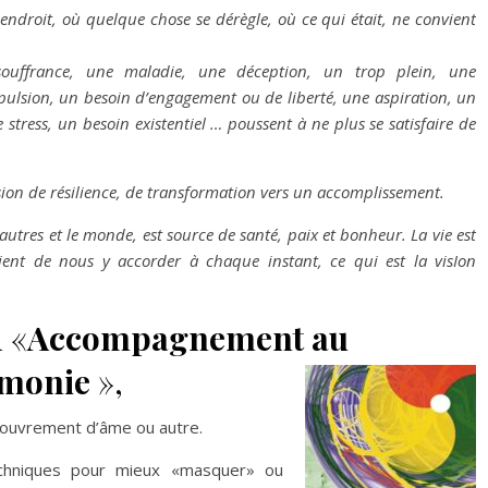
droit, où quelque chose se dérègle, où ce qui était, ne convient
uffrance, une maladie, une déception, un trop plein, une
pulsion, un besoin d’engagement ou de liberté, une aspiration, un
 stress, un besoin existentiel … poussent à ne plus se satisfaire de
Supervision pour les accompagnants -
prochaine
nouvelle formule
dans le M
ion de résilience, de transformation vers un accomplissement.
utres et le monde, est source de santé, paix et bonheur. La vie est
tient de nous y accorder à chaque instant, ce qui est la visIon
 «
Accompagnement au
rmonie
»,
couvrement d’âme ou autre.
chniques pour mieux «masquer» ou