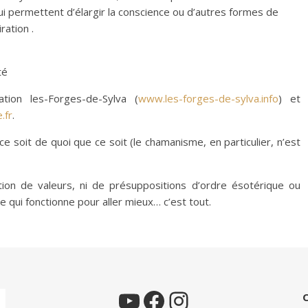
i permettent d’élargir la conscience ou d’autres formes de
ration .
té
ation les-Forges-de-Sylva (
www.les-forges-de-sylva.info
) et
.fr
.
ce soit de quoi que ce soit (le chamanisme, en particulier, n’est
ion de valeurs, ni de présuppositions d’ordre ésotérique ou
 ce qui fonctionne pour aller mieux… c’est tout.
YouTube
Facebook
Instagram