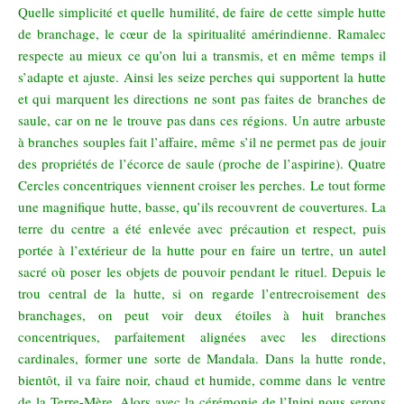
Quelle simplicité et quelle humilité, de faire de cette simple hutte
de branchage, le cœur de la spiritualité amérindienne. Ramalec
respecte au mieux ce qu’on lui a transmis, et en même temps il
s’adapte et ajuste. Ainsi les seize perches qui supportent la hutte
et qui marquent les directions ne sont pas faites de branches de
saule, car on ne le trouve pas dans ces régions. Un autre arbuste
à branches souples fait l’affaire, même s’il ne permet pas de jouir
des propriétés de l’écorce de saule (proche de l’aspirine). Quatre
Cercles concentriques viennent croiser les perches. Le tout forme
une magnifique hutte, basse, qu’ils recouvrent de couvertures. La
terre du centre a été enlevée avec précaution et respect, puis
portée à l’extérieur de la hutte pour en faire un tertre, un autel
sacré où poser les objets de pouvoir pendant le rituel. Depuis le
trou central de la hutte, si on regarde l’entrecroisement des
branchages, on peut voir deux étoiles à huit branches
concentriques, parfaitement alignées avec les directions
cardinales, former une sorte de Mandala. Dans la hutte ronde,
bientôt, il va faire noir, chaud et humide, comme dans le ventre
de la Terre-Mère. Alors avec la cérémonie de l’Inipi nous serons