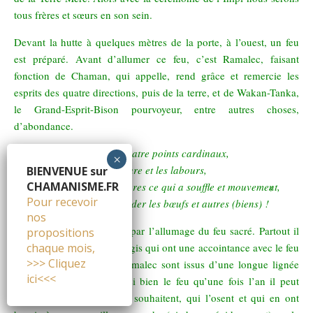
tous frères et sœurs en son sein.
Devant la hutte à quelques mètres de la porte, à l’ouest, un feu
est préparé. Avant d’allumer ce feu, c’est Ramalec, faisant
fonction de Chaman, qui appelle, rend grâce et remercie les
esprits des quatre directions, puis de la terre, et de Wakan-Tanka,
le Grand-Esprit-Bison pourvoyeur, entre autres choses,
d’abondance.
La terre qui possède les quatre points cardinaux,
sur qui sont nés la nourriture et les labours,
BIENVENUE sur
CHAMANISME.FR
qui porte de maintes manières ce qui a souffle et mouvement,
4
Pour recevoir
veuille la Terre nous accorder les bœufs et autres (biens) !
nos
Le rituel commence alors par l’allumage du feu sacré. Partout il
propositions
est des Chamans et des Yogis qui ont une accointance avec le feu
chaque mois,
>>> Cliquez
sacré. Certains comme Ramalec sont issus d’une longue lignée
ici<<<
de Forgerons. Il connaît si bien le feu qu’une fois l’an il peut
accompagner ceux qui le souhaitent, qui l’osent et qui en ont