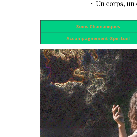
~ Un corps, un 
Soins Chamaniques
Accompagnement-Spirituel
Supervision po
nouvelle formu