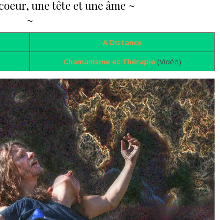
coeur, une tête et une âme ~
~
A Distance
Chamanisme et Thérapie
(Vidéo)
ur les accompagnants -
prochaine Hutte de Sudation : 22 ao
le
dans le Morvan (entre Paris et Lyon)