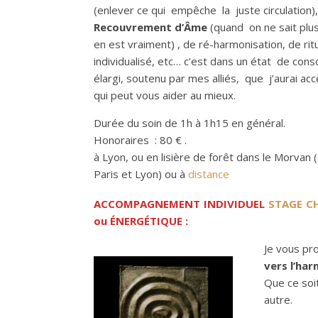
(enlever ce qui empêche la juste circulation)
Recouvrement d’Âme
(quand on ne sait plu
en est vraiment) , de ré-harmonisation, de rit
individualisé, etc… c’est dans un état de cons
élargi, soutenu par mes alliés, que j’aurai acc
qui peut vous aider au mieux.
Durée du soin de 1h à 1h15 en général.
Honoraires : 80 € .
à Lyon, ou en lisière de forêt dans le Morvan 
Paris et Lyon) ou à
distance
ACCOMPAGNEMENT INDIVIDUEL
STAGE C
ou
ÉNERGÉTIQ
UE :
Je vous pr
vers l’ha
Que ce soi
autre.