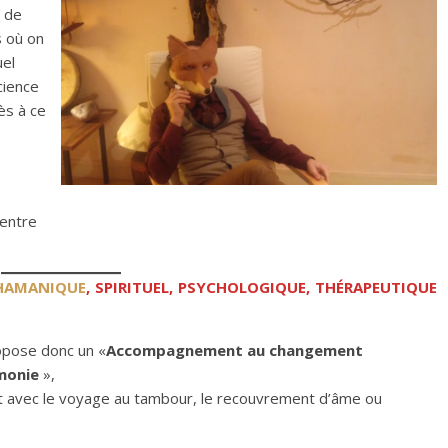
, de
s où on
uel
cience
ès à ce
(entre
HAMANIQUE
, SPIRITUEL, PSYCHOLOGIQUE, THÉRAPEUTIQUE
opose donc un «
Accompagnement au changement
rmonie
»,
t avec le voyage au tambour, le recouvrement d’âme ou