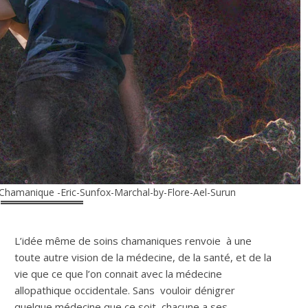
 Chamanique -Eric-Sunfox-Marchal-by-Flore-Ael-Surun
L’idée même de soins chamaniques renvoie à une
toute autre vision de la médecine, de la santé, et de la
vie que ce que l’on connait avec la médecine
allopathique occidentale. Sans vouloir dénigrer
quelque médecine que ce soit, chacune a ses