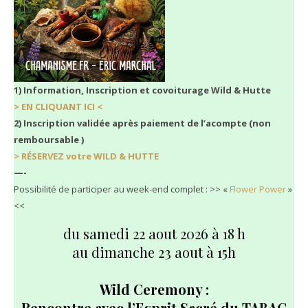
1) Information, Inscription et covoiturage Wild & Hutte
> EN CLIQUANT ICI <
2) Inscription validée après paiement de l’acompte (non
remboursable )
> RÉSERVEZ votre WILD & HUTTE
—-
Possibilité de participer au week-end complet : >> «
Flower Power
»
<<
du samedi 22 aout 2026 à 18 h
au dimanche 23 aout à 15h
Wild Ceremony :
Rencontre avec l’Esprit Sacré du TABAC