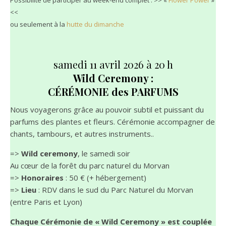
Possibilité de participer au week-end complet : >> «
Flower Power
»
<<
ou seulement à la
hutte du dimanche
samedi 11 avril 2026 à 20 h
Wild Ceremony :
CÉRÉMONIE des PARFUMS
Nous voyagerons grâce au pouvoir subtil et puissant du
parfums des plantes et fleurs. Cérémonie accompagner de
chants, tambours, et autres instruments..
=>
Wild ceremony
, le samedi soir
Au cœur de la forêt du parc naturel du Morvan
=>
Honoraires
: 50 € (+ hébergement)
=>
Lieu
: RDV dans le sud du Parc Naturel du Morvan
(entre Paris et Lyon)
Chaque Cérémonie de « Wild Ceremony » est couplée