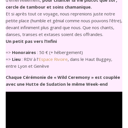
d’émerveillement,
pour chanter la Vie plutôt que soi ,
cercle de tambour et soins chamanique.
Et si après tout ce voyage, nous reprenions juste notre
petite place (humble et génial comme nous pouvons l’être),
devant infiniment plus grand que nous. Que nos chants,
danses, transes et extases soient des offrandes.
Un petit pas vers l’Infini
=>
Honoraires
: 50 € (+ hébergement)
=>
Lieu
: RDV à l’
Espace Rivoire
, dans le Haut Buggey,
entre Lyon et Genève
Chaque Cérémonie de « Wild Ceremony » est couplée
avec une Hutte de Sudation le même Week-end