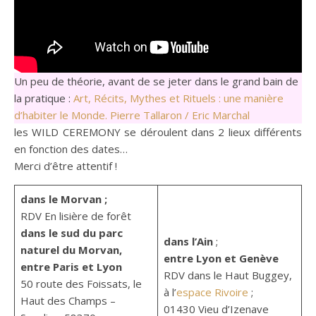
Un peu de théorie, avant de se jeter dans le grand bain de
la pratique :
Art, Récits, Mythes et Rituels : une manière
d’habiter le Monde. Pierre Tallaron / Eric Marchal
les WILD CEREMONY se déroulent dans 2 lieux différents
en fonction des dates…
Merci d’être attentif !
BIENVENUE sur
CHAMANISME.FR
dans le Morvan ;
Pour recevoir
RDV En lisière de forêt
nos
dans le sud du parc
propositions
dans l’Ain
;
naturel du Morvan,
chaque mois,
entre Lyon et Genève
>>> Cliquez
entre Paris et Lyon
RDV dans le Haut Buggey,
ici<<<
50 route des Foissats, le
à l’
espace Rivoire
;
Haut des Champs –
01430 Vieu d’Izenave