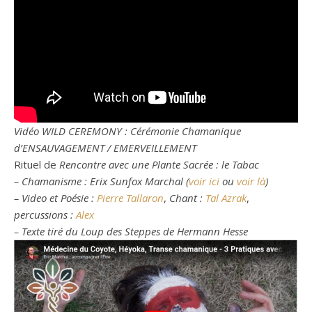
Vidéo WILD CEREMONY : Cérémonie Chamanique
d’ENSAUVAGEMENT / EMERVEILLEMENT
Rituel de
Rencontre avec une Plante Sacrée : le Tabac
– Chamanisme : Erix Sunfox Marchal (
voir ici
ou
voir là
)
– Video et Poésie :
Pierre Tallaron
,
Chant :
Tal Azrak
,
percussions :
Alex
– Texte tiré du Loup des Steppes de Hermann Hesse