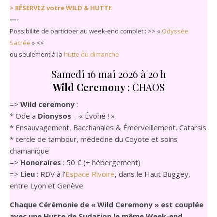
> RÉSERVEZ votre WILD & HUTTE
—-
Possibilité de participer au week-end complet : >> «
Odyssée
Sacrée
» <<
ou seulement à la
hutte du dimanche
Samedi 16 mai 2026 à 20 h
Wild Ceremony :
CHAOS
=>
Wild ceremony
:
* Ode a
Dionysos
– « Évohé ! »
* Ensauvagement, Bacchanales & Émerveillement, Catarsis
* cercle de tambour, médecine du Coyote et soins
chamanique
=>
Honoraires
: 50 € (+ hébergement)
=>
Lieu
: RDV à l’
Espace Rivoire
, dans le Haut Buggey,
entre Lyon et Genève
Chaque Cérémonie de « Wild Ceremony » est couplée
avec une Hutte de Sudation le même Week-end