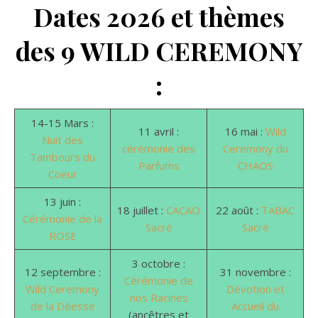
Dates 2026 et thèmes
des 9 WILD CEREMONY
:
14-15 Mars :
11 avril :
16 mai :
Wild
Nuit des
cérémonie des
Ceremony du
Tambours du
Parfums
CHAOS
Coeur
13 juin :
18 juillet :
CACAO
22 août :
TABAC
Cérémonie de la
Sacré
Sacré
ROSE
3 octobre :
12 septembre :
31 novembre :
Cérémonie de
Wild Ceremony
Dévotion et
nos Racines
de la Déesse
Accueil du
(ancêtres et