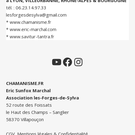
à LYON, VILLEURBANNE, RHÔNE-ALPES & BOURGOGNE
tél. :
06.23.14.97.33
lesforgesdesylva@gmail.com
*
www.chamanisme.fr
*
www.eric-marchal.com
*
www.savitur-tantra.fr
YouTube
Facebook
Instagram
CHAMANISME.FR
Eric Sunfox Marchal
Association les-Forges-de-Sylva
52 route des Foissats
le Haut des Champs – Sanglier
58370 Villapouçon
CGV, Mentions légales & Confidentialité