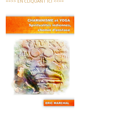
==>> EN CLIQUANT ICI <<==