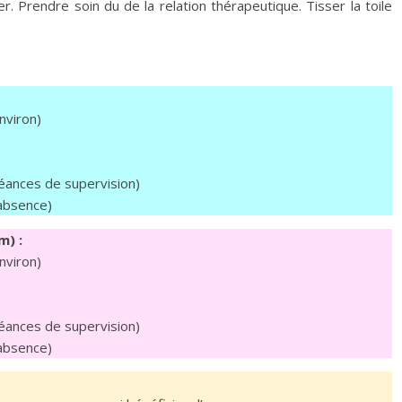
r. Prendre soin du de la relation thérapeutique. Tisser la toile
nviron)
éances de supervision)
’absence)
) :
nviron)
éances de supervision)
’absence)