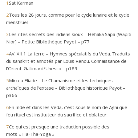
1
Sat Karman
2
Tous les 28 jours, comme pour le cycle lunaire et le cycle
menstruel.
3
Les rites secrets des indiens sioux – Héhaka Sapa (Wapiti
Nior) – Petite Bibliothèque Payot – p77
4
AV. XII.1 La terre – Hymnes spéculatifs du Veda. Traduits
du sanskrit et annotés par Louis Renou. Connaissance de
l’Orient. Gallimard/Unesco – p189
5
Mircea Eliade – Le Chamanisme et les techniques
archaïques de l’extase – Bibliothèque historique Payot –
p366
6
En Inde et dans les Veda, c’est sous le nom de Agni que
feu rituel est instituteur du sacrifice et oblateur.
7
Ce qui est presque une traduction possible des
mots « Ha-Tha-Yoga »