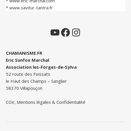
*
www.eric-marchal.com
*
www.savitur-tantra.fr
YouTube
Facebook
Instagram
CHAMANISME.FR
Eric Sunfox Marchal
Association les-Forges-de-Sylva
52 route des Foissats
le Haut des Champs – Sanglier
58370 Villapouçon
CGV, Mentions légales & Confidentialité