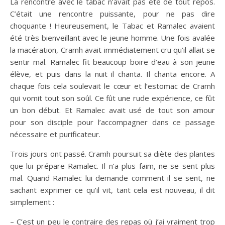
La rencontre avec le tabac n’avait pas été de tout repos.
C’était une rencontre puissante, pour ne pas dire
choquante ! Heureusement, le Tabac et Ramalec avaient
été très bienveillant avec le jeune homme. Une fois avalée
la macération, Cramh avait immédiatement cru qu’il allait se
sentir mal. Ramalec fit beaucoup boire d’eau à son jeune
élève, et puis dans la nuit il chanta. Il chanta encore. A
chaque fois cela soulevait le cœur et l’estomac de Cramh
qui vomit tout son soûl. Ce fût une rude expérience, ce fût
un bon début. Et Ramalec avait usé de tout son amour
pour son disciple pour l’accompagner dans ce passage
nécessaire et purificateur.
Trois jours ont passé. Cramh poursuit sa diète des plantes
que lui prépare Ramalec. Il n’a plus faim, ne se sent plus
mal. Quand Ramalec lui demande comment il se sent, ne
sachant exprimer ce qu’il vit, tant cela est nouveau, il dit
simplement :
– C’est un peu le contraire des repas où j’ai vraiment trop