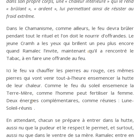
dans son propre corps, une « chaleur intérieure » qui le rend
« brûlant », « ardent », lui permettant ainsi de résister au
froid extrême.
Dans le Chamanisme, comme ailleurs, le feu devra brûler
pendant tout le rituel et l’on doit le nourrir d’offrandes. Le
jeune Cramh a les yeux qui brillent un peu plus encore
quand Ramalec l’invite, maintenant qu’il a rencontré le
6
Tabac, à en faire une offrande au feu.
Ici le feu va chauffer les pierres au rouge, ces mêmes
pierres qui vont venir tout-à-l’heure ensemencer la hutte
de leur chaleur. Comme le feu du soleil ensemence la
Terre-Mère, comme l’homme peut fertiliser la femme.
Deux énergies complémentaires, comme réunies : Lune-
7
Soleil-réunis
.
En attendant, chacun se prépare à entrer dans la hutte,
aussi nu que la pudeur et le respect le permet, et surtout,
aussi nu que dans le ventre de sa mère. Ramalec entre en