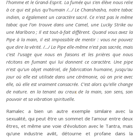
l’homme et le Grand-Esprit. La fumée qui s’en élève nous relie
à ce qui est plus qu’humain /…/ Le Chanshasha, notre tabac
indien, a également un caractère sacré. Ce n’est pas le même
tabac que l’on trouve dans une
C
amel, une Lucky Strike ou
une Marlboro ; Il est tout-à-fait différent. Quand vous avez la
Pipe à la main, il est impossible de mentir : vous ne pouvez
que dire la vérité. /…/ La
P
ipe elle-même n’est pas sacrée, mais
c’est l’usage que nous en faisons et les prières que nous
récitons en fumant qui lui donnent ce caractère. Une pipe
n’est qu’un objet matériel, de fabrication humaine, jusqu’au
jour où elle est utilisée dans une cérémonie, où on prie avec
elle, où elle est vraiment consacrée. C’est alors qu’elle change
de nature. en la tenant au creux de la main, son sens, son
6
pouvoir et sa vibration spirituelle.
Ramalec a bien un autre exemple similaire avec la
sexualité, qui peut être un sommet de l’amour entre deux
êtres, et même une voie d’évolution avec le Tantra, mais
qu’une industrie avilit, détourne et profane dans la