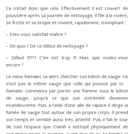
Ce n’était donc que cela. Effectivement il est couvert de
poussière après sa journée de nettoyage. Il file à la rivière,
se frotte et se brique et revient, rapidement, triomphant :
– Etes-vous satisfait maître ?
– De quoi ? De ce début de nettoyage ?
– Début !!!??? C’en est trop !!! Mais que voulez-vous
encore ?
Le vieux Ramalec va alors chercher son bâton de sauge. Ce
1
n’est pas la même sauge que celle qui pousse par ici
.
Ramalec commence par porter une flamme sous le bâton
de sauge, jusqu’à ce que son extrémité devienne
incandescente. Puis à l’aide d’une aile de rapace il dirige la
fumée de sauge tout autour de son propre corps. Il prend
son temps et semble aussi très attentif. Puis il fait le tour
de tout l’espace que Cramh a nettoyé physiquement de
son mieux toute la journée, avant que de ne lui tendre la