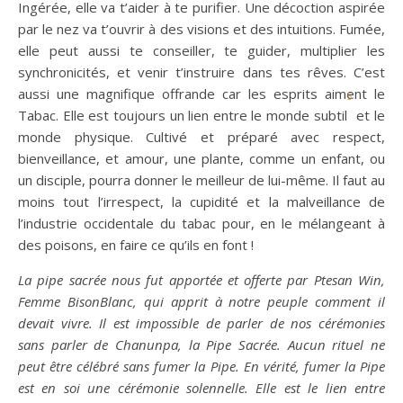
Ingérée, elle va t’aider à te purifier. Une décoction aspirée
par le nez va t’ouvrir à des visions et des intuitions. Fumée,
elle peut aussi te conseiller, te guider, multiplier les
synchronicités, et venir t’instruire dans tes rêves. C’est
aussi une magnifique offrande car les esprits aiment le
5
Tabac. Elle est toujours un lien entre le monde subtil
et le
monde physique. Cultivé et préparé avec respect,
bienveillance, et amour, une plante, comme un enfant, ou
un disciple, pourra donner le meilleur de lui-même. Il faut au
moins tout l’irrespect, la cupidité et la malveillance de
l’industrie occidentale du tabac pour, en le mélangeant à
des poisons, en faire ce qu’ils en font !
La pipe sacrée nous fut apportée et offerte par Ptesan Win,
Femme BisonBlanc, qui apprit à notre peuple comment il
devait vivre. Il est impossible de parler de nos cérémonies
sans parler de Chanunpa, la Pipe Sacrée. Aucun rituel ne
peut être célébré sans fumer la Pipe. En vérité, fumer la Pipe
est en soi une cérémonie solennelle. Elle est le lien entre