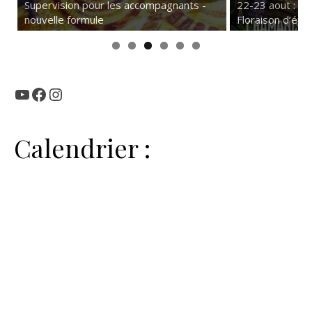
Supervision pour les accompagnants -
22-23 aout : F
nouvelle formule
Floraison d’été
YouTube
Facebook
Instagram
Calendrier :