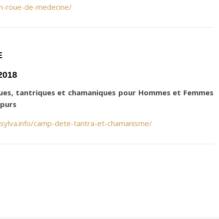
son-roue-de-medecine/
E
2018
iques, tantriques et chamaniques pour Hommes et Femmes
 purs
-sylva.info/camp-dete-tantra-et-chamanisme/