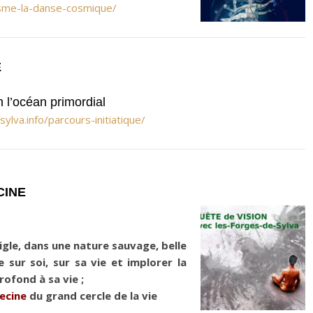
isme-la-danse-cosmique/
É
 l’océan primordial
sylva.info/parcours-initiatique/
CINE
igle, dans une nature sauvage, belle
 sur soi, sur sa vie et implorer la
ofond à sa vie ;
ecine
du grand cercle de la vie