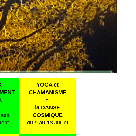
&
YOGA et
MENT
CHAMANISME
t
~
la DANSE
ment
COSMIQUE
ment
du 9 au 13 Juillet