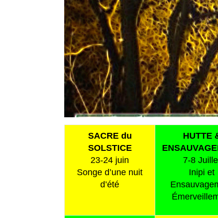
SACRE du
HUTTE 
SOLSTICE
ENSAUVAGE
23-24 juin
7-8 Juille
Songe d’une nuit
Inipi et
d’été
Ensauvage
Émerveille