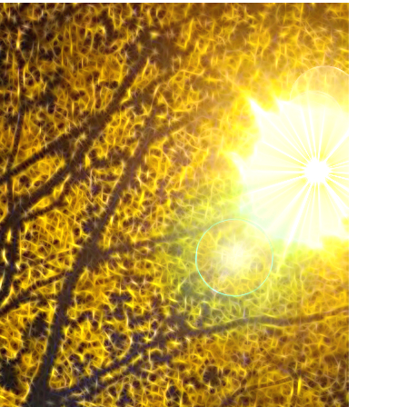
ur les accompagnants -
le
3 livres de Eric Sunfox Marchal