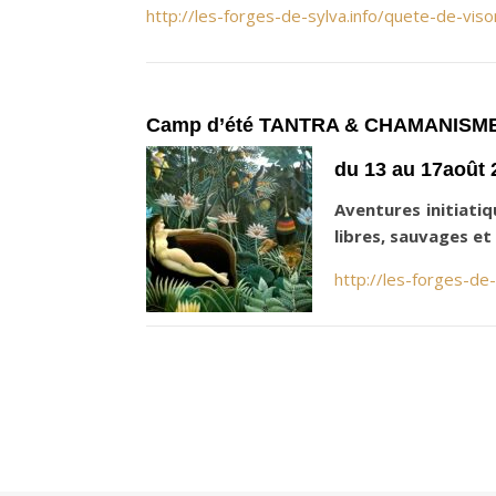
http://les-forges-de-sylva.info/quete-de-vi
Camp d’été TANTRA & CHAMANISM
du 13 au 17août 
Aventures initiat
libres, sauvages et
http://les-forges-de