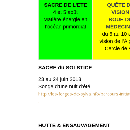
SACRE DE L’ETE
QUÊTE 
4
et 5 août
VISION
Matière-énergie en
ROUE D
l’océan primordial
MÉDECIN
du 6 au 10 
vision de l’Ai
Cercle de 
SACRE du SOLSTICE
23 au 24 juin 2018
Songe d’une nuit d’été
http://les-forges-de-sylva.info/parcours-initia
.
HUTTE & ENSAUVAGEMENT