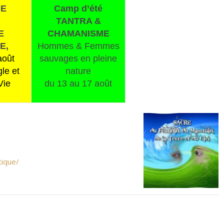
DE
Camp d’été
TANTRA &
E
CHAMANISME
E,
Hommes & Femmes
août
sauvages en pleine
gle et
nature
Vie
du 13 au 17 août
tique/