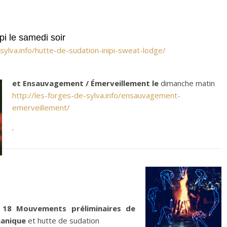
pi le samedi soir
-sylva.info/hutte-de-sudation-inipi-sweat-lodge/
et Ensauvagement / Émerveillement le
dimanche matin
http://les-forges-de-sylva.info/ensauvagement-
emerveillement/
.
s
18 Mouvements préliminaires de
manique
et hutte de sudation