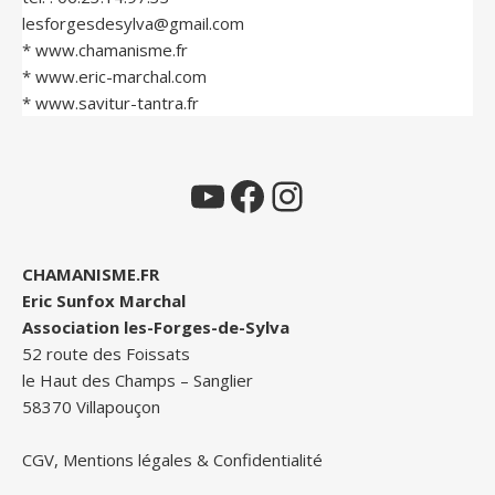
lesforgesdesylva@gmail.com
*
www.chamanisme.fr
*
www.eric-marchal.com
*
www.savitur-tantra.fr
YouTube
Facebook
Instagram
CHAMANISME.FR
Eric Sunfox Marchal
Association les-Forges-de-Sylva
52 route des Foissats
le Haut des Champs – Sanglier
58370 Villapouçon
CGV, Mentions légales & Confidentialité