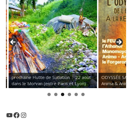
prochaine Hutte de Sudation : 22 août
ODYSSÉE SACRÉE 
dans le Morvan (entre Paris et Lyon)
Anima & Animus 
YouTube
Facebook
Instagram