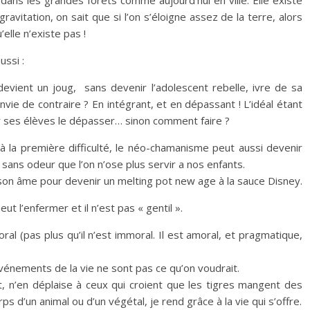
 dans les grandes forêts comme aujourd’hui en ville. Elle existe
gravitation, on sait que si l’on s’éloigne assez de la terre, alors
’elle n’existe pas !
ssi :
 devient un joug, sans devenir l’adolescent rebelle, ivre de sa
nvie de contraire ? En intégrant, et en dépassant ! L’idéal étant
ser ses élèves le dépasser… sinon comment faire ?
 la première difficulté, le néo-chamanisme peut aussi devenir
 sans odeur que l’on n’ose plus servir a nos enfants.
on âme pour devenir un melting pot new age à la sauce Disney.
t l’enfermer et il n’est pas « gentil ».
al (pas plus qu’il n’est immoral. Il est amoral, et pragmatique,
 événements de la vie ne sont pas ce qu’on voudrait.
rt, n’en déplaise à ceux qui croient que les tigres mangent des
s d’un animal ou d’un végétal, je rend grâce à la vie qui s’offre.