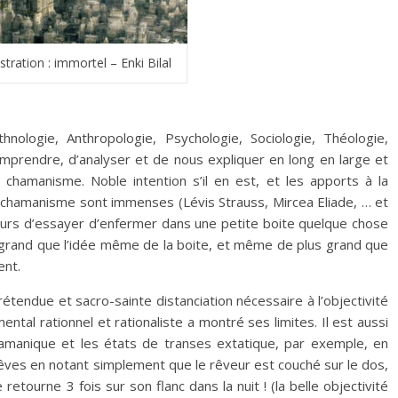
ustration : immortel – Enki Bilal
thnologie, Anthropologie, Psychologie, Sociologie, Théologie,
omprendre, d’analyser et de nous expliquer en long en large et
 chamanisme. Noble intention s’il en est, et les apports à la
 chamanisme sont immenses (Lévis Strauss, Mircea Eliade, … et
ujours d’essayer d’enfermer dans une petite boite quelque chose
 grand que l’idée même de la boite, et même de plus grand que
ent.
endue et sacro-sainte distanciation nécessaire à l’objectivité
ental rationnel et rationaliste a montré ses limites. Il est aussi
hamanique et les états de transes extatique, par exemple, en
 rêves en notant simplement que le rêveur est couché sur le dos,
etourne 3 fois sur son flanc dans la nuit ! (la belle objectivité