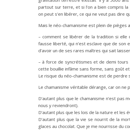
gravitation terrestre existait il y a 5000 ans
partout sur terre, et si l’on a bien compris la 
on peut s’en libérer, ce qui ne veut pas dire qu
Mais le néo-chamanisme est plein de pièges au
– comment se libérer de la tradition si elle
fausse liberté, qui n’est esclave que de son e
d’avoir un de ses rares maîtres qui sait lais
– à force de syncrétismes et de demi tours à
cette bouillie infâme sans forme, sans goût et
Le risque du néo-chamanisme est de perdre s
Le chamanisme véritable dérange, car on ne peu
D’autant plus que le chamanisme n’est pas mor
nous y reviendront).
D’autant plus que les lois de la nature et les
D’autant plus que la vie se nourrit de la mo
glaces au chocolat. Que je me nourrisse du corp