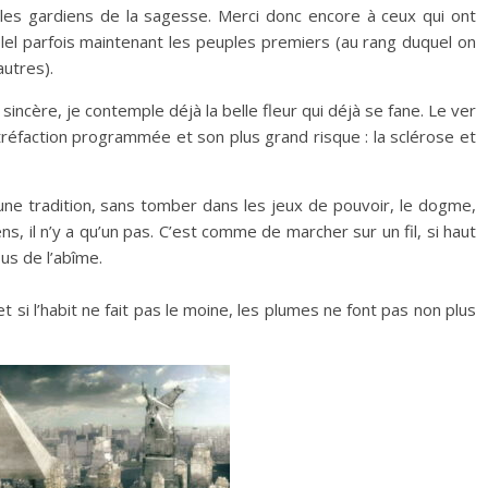
ples gardiens de la sagesse. Merci donc encore à ceux qui ont
lel parfois maintenant les peuples premiers (au rang duquel on
autres).
cère, je contemple déjà la belle fleur qui déjà se fane. Le ver
tréfaction programmée et son plus grand risque : la sclérose et
FLOWER POWER :
é & Cérémonie du TABAC
3 livres de Eric Sunfox Marchal
e une tradition, sans tomber dans les jeux de pouvoir, le dogme,
ens, il n’y a qu’un pas. C’est comme de marcher sur un fil, si haut
us de l’abîme.
 si l’habit ne fait pas le moine, les plumes ne font pas non plus