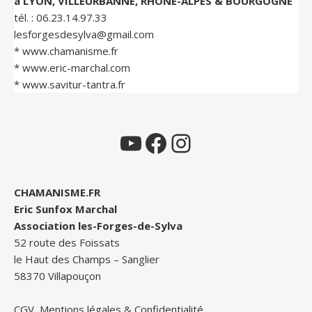
à LYON, VILLEURBANNE, RHÔNE-ALPES & BOURGOGNE
tél. :
06.23.14.97.33
lesforgesdesylva@gmail.com
*
www.chamanisme.fr
*
www.eric-marchal.com
*
www.savitur-tantra.fr
YouTube
Facebook
Instagram
CHAMANISME.FR
Eric Sunfox Marchal
Association les-Forges-de-Sylva
52 route des Foissats
le Haut des Champs – Sanglier
58370 Villapouçon
CGV, Mentions légales & Confidentialité