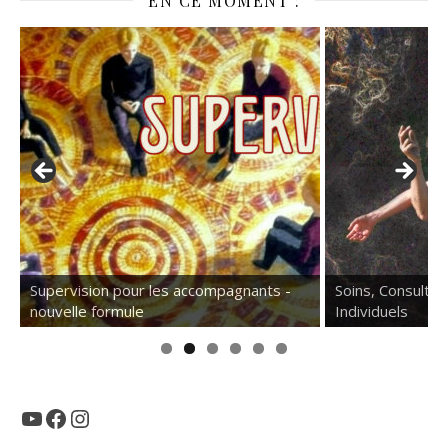
EN CE MOMENT :
Supervision pour les accompagnants -
Soins, Consulta
nouvelle formule
Individuels
YouTube
Facebook
Instagram