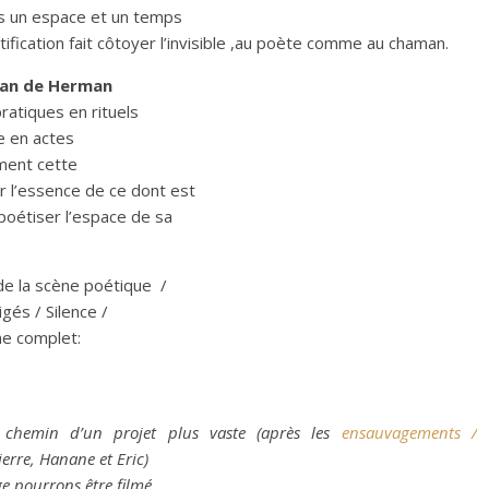
dans un espace et un temps
ification fait côtoyer l’invisible ,au poète comme au chaman.
an de Herman
pratiques en rituels
e en actes
ment cette
 l’essence de ce dont est
 poétiser l’espace de sa
 de la scène poétique /
és / Silence /
e complet:
 chemin d’un projet plus vaste (après les
ensauvagements /
erre, Hanane et Eric)
e pourrons être filmé.