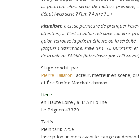
Ils pourront alors servir de matière première, 
début (web serie ? Film ? Autre ? …)
Ritualiser,
c est se permettre de pratiquer l’exer
attention, … C’est là qu’on retrouve son être pro
qu’on retrouve la paix intérieure ou la sérénité.
Jacques Castermane, élève de C. G. Dürkheim et
de la voie de l’Aïkido (interviewer par Leili Anvar)
Stage conduit par :
Pierre Tallaron
: acteur, metteur en scène, d
et Éric Sunfox Marchal : chaman
Lieu :
en Haute Loire , à L’ A r i b i ne
Le Brignon 43370
Tarifs :
Plein tarif: 225€
Inscription un mois avant le stage ou deman