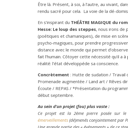
Être là. Présent, à soi, à l’autre, au vivant, 
rendu sacré pour cela. La voie de la dé-domist
En s’inspirant du
THÉÂTRE MAGIQUE du rom
Hesse: Le loup des steppes
, nous irons de 
(poétiques et chamaniques), de mise en scèn
psycho-magiques, pour prendre progressive
distance avec le monde qui permet d’observer
fait l’humain. Côtoyer cette nécessité qu’il a à
réalité: l’état développéde sa conscience.
Concrètement
: Hutte de sudation / Travail
Promenade augmentée / Land art / Rêves dirig
Écoute / REPAS / *Présentation du programm
début septembre.
Au sein d’un projet (fou) plus vaste :
Ce projet est la 2ème pierre posée sur le
émerveillements
(dé)menés conjointement par Pi
Une grande partie des « événements » de ce stag