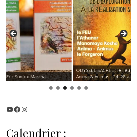
ODYSSÉE SACRÉE : le Feu – l’Athanor –
22-23 aout : F
Anima & Animus : 24-28 août
Floraison d’été
YouTube
Facebook
Instagram
Calendrier :