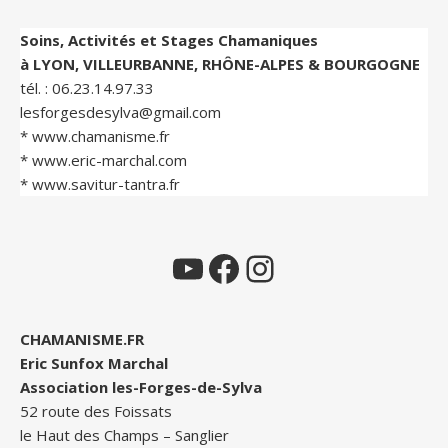
Soins, Activités et Stages Chamaniques
à LYON, VILLEURBANNE, RHÔNE-ALPES & BOURGOGNE
tél. :
06.23.14.97.33
lesforgesdesylva@gmail.com
*
www.chamanisme.fr
*
www.eric-marchal.com
*
www.savitur-tantra.fr
YouTube
Facebook
Instagram
CHAMANISME.FR
Eric Sunfox Marchal
Association les-Forges-de-Sylva
52 route des Foissats
le Haut des Champs – Sanglier