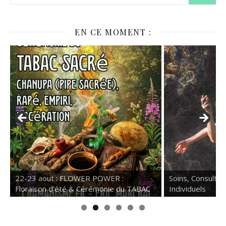
EN CE MOMENT :
Soins, Consultations et Accompgnemant
prochaine Hutt
C
Individuels
dans le Morvan 