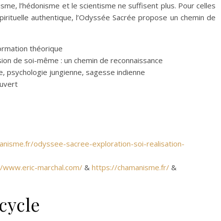
sme, l’hédonisme et le scientisme ne suffisent plus. Pour celles
pirituelle authentique, l’Odyssée Sacrée propose un chemin de
formation théorique
sion de soi-même : un chemin de reconnaissance
e, psychologie jungienne, sagesse indienne
uvert
anisme.fr/odyssee-sacree-exploration-soi-realisation-
//www.eric-marchal.com/
&
https://chamanisme.fr/
&
cycle