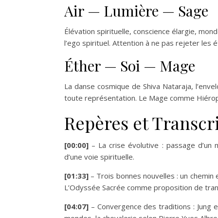
Air — Lumière — Sage
Élévation spirituelle, conscience élargie, m
l’ego spirituel. Attention à ne pas rejeter les é
Éther — Soi — Mage
La danse cosmique de Shiva Nataraja, l’enve
toute représentation. Le Mage comme Hiérophan
Repères et Transcri
[00:00]
– La crise évolutive : passage d’un m
d’une voie spirituelle.
[01:33]
– Trois bonnes nouvelles : un chemin e
L’Odyssée Sacrée comme proposition de transfo
[04:07]
– Convergence des traditions : Jung et 
mondes, la chevalerie selon Pierre Yves Albre