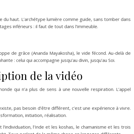
onde du haut. L’archétype lumière comme guide, sans tomber dans
tages inférieurs : il faut de tout dans l’immeuble.
loppe de grâce (Ananda Mayakosha), le vide fécond. Au-delà de
te : celui qui accompagne jusqu’au divin, jusqu’au Soi.
ption de la vidéo
onde qui n’a plus de sens à une nouvelle respiration. L’appel
xiste, pas besoin d’être différent, c’est une expérience à vivre.
rmation, initiation, réalisation.
l’individuation, l’Inde et les koshas, le chamanisme et les trois
cht. Tous parlent de la même chose en langages différents.