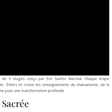
te de Sudation : 22 août
22-23 aout : FLOWER POWER :
 (entre Paris et Lyon)
Floraison d’été & Cérémonie du TAB
 de 5 stages conçu par Eric Sunfox Marchal. Chaque étape
Air, Éther) et croise les enseignements du chamanisme, de la
nne pour une transformation profonde.
 Sacrée